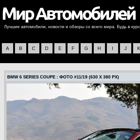
Лучшие автомобили, новости и обзоры со всего мира. Будь в курс
A
B
C
D
E
F
G
H
I
J
BMW 6 SERIES COUPE
: ФОТО #11/19 (630 X 380 PX)