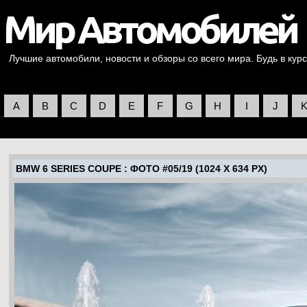
Лучшие автомобили, новости и обзоры со всего мира. Будь в курс
A
B
C
D
E
F
G
H
I
J
BMW 6 SERIES COUPE
: ФОТО #05/19 (1024 X 634 PX)