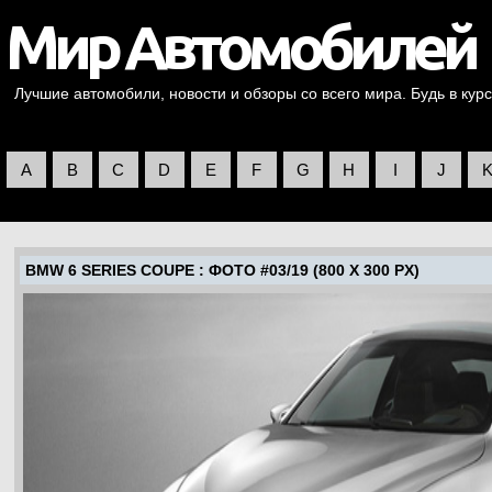
Лучшие автомобили, новости и обзоры со всего мира. Будь в курс
A
B
C
D
E
F
G
H
I
J
BMW 6 SERIES COUPE
: ФОТО #03/19 (800 X 300 PX)