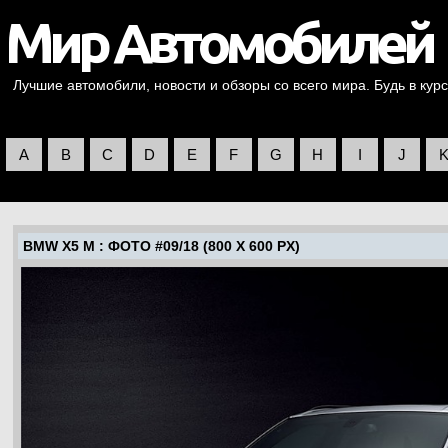
Лучшие автомобили, новости и обзоры со всего мира. Будь в курс
A
B
C
D
E
F
G
H
I
J
BMW X5 M
: ФОТО #09/18 (800 X 600 PX)