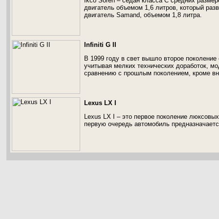
Ikco Soren – седан класса С средних разме
двигатель объемом 1,6 литров, который раз
двигатель Samand, объемом 1,8 литра.
Infiniti G II
В 1999 году в свет вышло второе поколение 
учитывая мелких технических доработок, мо
сравнению с прошлым поколением, кроме в
Lexus LX I
Lexus LX I – это первое поколение люксовы
первую очередь автомобиль предназначаетс