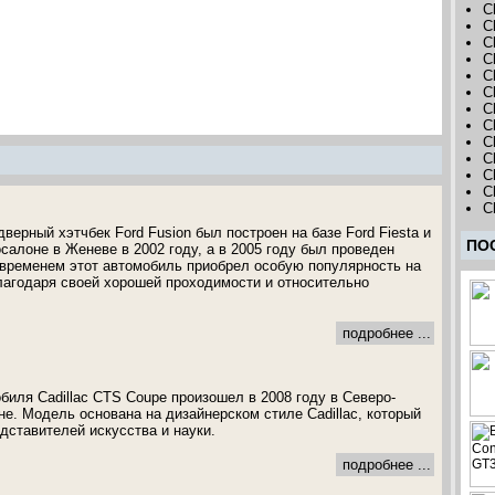
C
Ch
Ch
C
C
C
C
C
C
C
C
C
C
ерный хэтчбек Ford Fusion был построен на базе Ford Fiesta и
ПО
салоне в Женеве в 2002 году, а в 2005 году был проведен
временем этот автомобиль приобрел особую популярность на
лагодаря своей хорошей проходимости и относительно
подробнее ...
биля Cadillac CTS Coupe произошел в 2008 году в Северо-
е. Модель основана на дизайнерском стиле Cadillac, который
дставителей искусства и науки.
подробнее ...