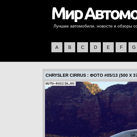
Лучшие автомобили, новости и обзоры со 
A
B
C
D
E
F
G
CHRYSLER CIRRUS
: ФОТО #05/13 (500 X 3