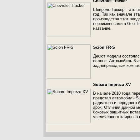
Chevrolet Tracker
Шевроле Трекер – это п
год. Так как вначале э
производства этот внедо
переименовали в Geo Tr
название.
Scion FR-S
Дебют модели состоялс
салоне. Автомобиль был
заднеприводным компакт
Subaru Impreza XV
В начале 2010 года пер
предстал автомобиль Su
радиатора и переднего 
арок. Отличия данной м
боковых защитных вставо
увеличенного клиренса 