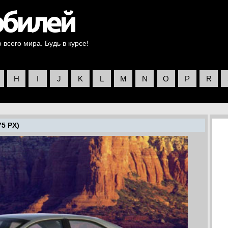
всего мира. Будь в курсе!
H
I
J
K
L
M
N
O
P
R
75 PX)