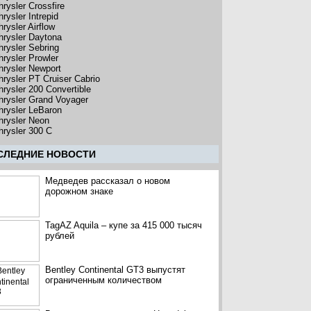
hrysler Crossfire
rysler Intrepid
rysler Airflow
hrysler Daytona
hrysler Sebring
hrysler Prowler
hrysler Newport
hrysler PT Cruiser Cabrio
hrysler 200 Convertible
hrysler Grand Voyager
hrysler LeBaron
hrysler Neon
hrysler 300 C
CЛЕДНИЕ НОВОСТИ
Медведев рассказал о новом
дорожном знаке
TagAZ Aquila – купе за 415 000 тысяч
рублей
Bentley Continental GT3 выпустят
ограниченным количеством