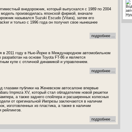
ятиместный внедорожник, который выпускался с 1989 по 2004
та модель производилась японской фирмой, вначале
рожник назывался Suzuki Escudo (Vitara), затем его
acker и только с 1996 года он получил свое нынешнее
подробнее ...
я в 2011 году в Нью-Йорке в Международном автомобильном
 разработан на основе Toyota FT-86 и является
ным купе с отличной динамикой и управлением.
подробнее ...
ед глазами публики на Женевском автосалоне впервые
baru Impreza XV, который стал обладателем новой решетки
бампера, а также заднего спойлера и расширенных колесных
одели от оригинальной Импрезы заключаются в наличии
к, изготовленных из пластика, а также в наличии
и рейлингов.
подробнее ...