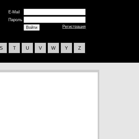
E-Mail
Пароль
Регистрация
S
T
U
V
W
Y
Z