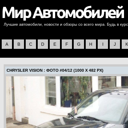
Лучшие автомобили, новости и обзоры со всего мира. Будь в курс
A
B
C
D
E
F
G
H
I
J
CHRYSLER VISION
: ФОТО #04/12 (1000 X 482 PX)