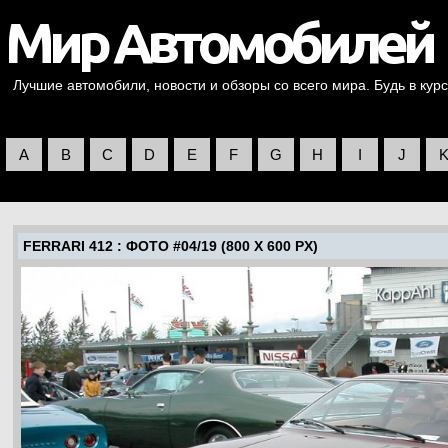
Лучшие автомобили, новости и обзоры со всего мира. Будь в курс
A
B
C
D
E
F
G
H
I
J
FERRARI 412
: ФОТО #04/19 (800 X 600 PX)