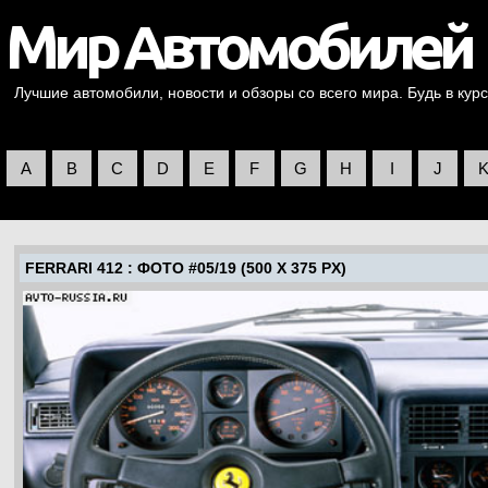
Лучшие автомобили, новости и обзоры со всего мира. Будь в курс
A
B
C
D
E
F
G
H
I
J
FERRARI 412
: ФОТО #05/19 (500 X 375 PX)