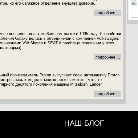
етра, но его багажное отделение внушает доверие.
подробнее ...
нивэн появился на автомобильном рынке в 1995 году. Разработки
коления Galaxy велись в объединении с компанией Volkswagen,
 минивэнами VW Sharan и SEAT Alhambra (в основании у всех
платформа).
подробнее ...
ный производитель Proton выпускает свою автомашину Proton
исмотревшись к модели, можно легко заметить, что это
ярного десятого поколения машины Mitsubishi Lancer.
подробнее ...
НАШ БЛОГ