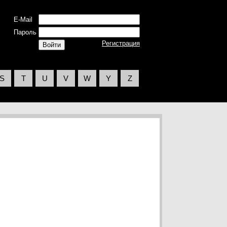
E-Mail
Пароль
Регистрация
S
T
U
V
W
Y
Z