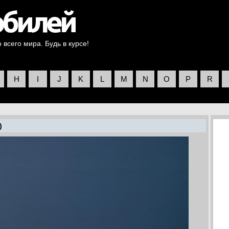
всего мира. Будь в курсе!
H
I
J
K
L
M
N
O
P
R
)