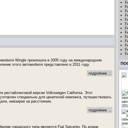
F
F
F
F
Fe
F
F
F
F
Fe
Fe
Fe
Fe
омобиля Wingle произошла в 2005 году на междкнародном
ПО
оление этого автомобиля представлено в 2011 году.
подробнее ...
я рестайлинговой версии Volkswagen California. Этот
готовлен специально для ценителей кемпинга, путешествовать
али, невзирая на расстояния.
подробнее ...
лем городского типа является Fiat Seicento. По длине