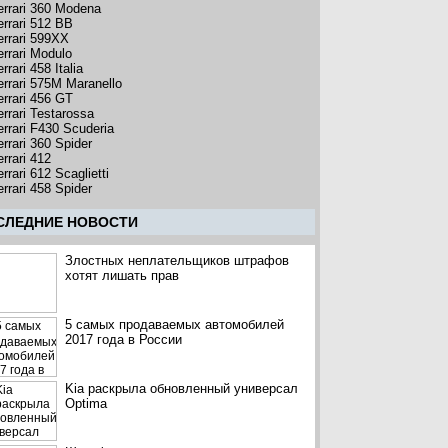
errari 360 Modena
errari 512 BB
errari 599XX
errari Modulo
rrari 458 Italia
errari 575M Maranello
errari 456 GT
errari Testarossa
errari F430 Scuderia
rrari 360 Spider
rrari 412
rrari 612 Scaglietti
rrari 458 Spider
CЛЕДНИЕ НОВОСТИ
Злостных неплательщиков штрафов
хотят лишать прав
5 самых продаваемых автомобилей
2017 года в России
Kia раскрыла обновленный универсал
Optima