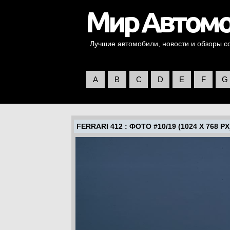
Лучшие автомобили, новости и обзоры со 
A
B
C
D
E
F
G
FERRARI 412
: ФОТО #10/19 (1024 X 768 PX