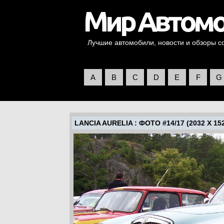
Лучшие автомобили, новости и обзоры со 
A
B
C
D
E
F
G
LANCIA AURELIA
: ФОТО #14/17 (2032 X 15