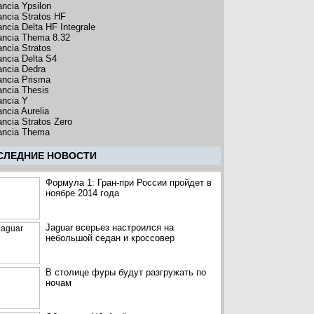
ancia Ypsilon
ancia Stratos HF
ancia Delta HF Integrale
ancia Thema 8.32
ancia Stratos
ancia Delta S4
ancia Dedra
ancia Prisma
ancia Thesis
ancia Y
ancia Aurelia
ancia Stratos Zero
ancia Thema
CЛЕДНИЕ НОВОСТИ
Формула 1: Гран-при России пройдет в
ноябре 2014 года
Jaguar всерьез настроился на
небольшой седан и кроссовер
В столице фуры будут разгружать по
ночам