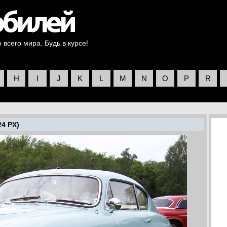
всего мира. Будь в курсе!
H
I
J
K
L
M
N
O
P
R
24 PX)