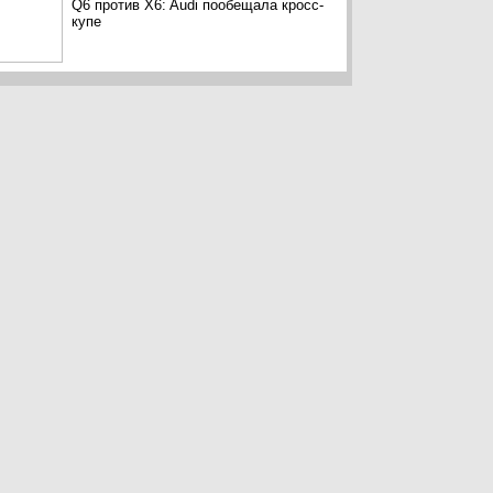
Q6 против X6: Audi пообещала кросс-
купе