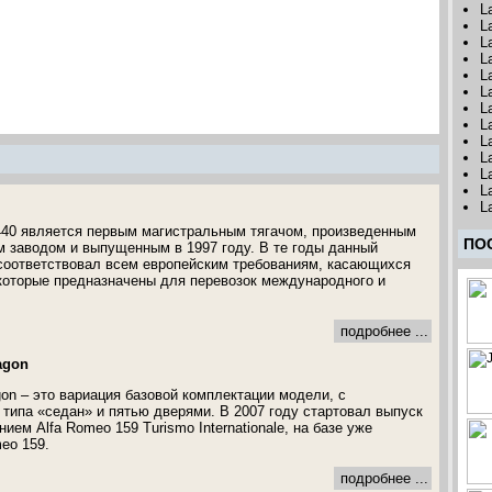
L
L
L
L
L
L
L
L
L
L
L
L
L
0 является первым магистральным тягачом, произведенным
ПО
 заводом и выпущенным в 1997 году. В те годы данный
соответствовал всем европейским требованиям, касающихся
которые предназначены для перевозок международного и
подробнее ...
agon
gon – это вариация базовой комплектации модели, с
типа «седан» и пятью дверями. В 2007 году стартовал выпуск
ием Alfa Romeo 159 Turismo Internationale, на базе уже
eo 159.
подробнее ...