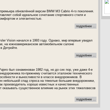
 премьера обновлённой версии BMW M3 Cabrio 4-го поколения.
авляет собой идеальное сочетание спортивного стиля и
комфортом и элегантностью.
подробнее ...
ler Vision начался в 1993 году. Однако, мир впервые увидел
ше, на южноамериканском автомобильном салоне
в Детройте.
подробнее ...
jero был ознаменован 1982 год, но до сих пор, уже даже 4-е
внедорожника по-прежнему считается эталоном технического
особности и выносливости в классе внедорожников. В
ен небольшой спад спроса на тяжелые большие внедорожники,
как производитель хорошо известных и качественных
 оказывать существенное влияние на рынок этих тяжеловесов
подробнее ...