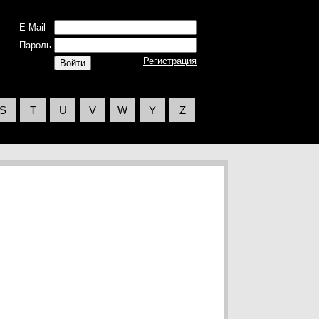
E-Mail
Пароль
Регистрация
S
T
U
V
W
Y
Z