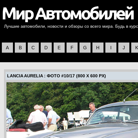
Лучшие автомобили, новости и обзоры со всего мира. Будь в курс
A
B
C
D
E
F
G
H
I
J
LANCIA AURELIA
: ФОТО #10/17 (800 X 600 PX)