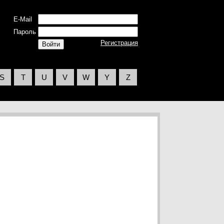
E-Mail
Пароль
Регистрация
S
T
U
V
W
Y
Z