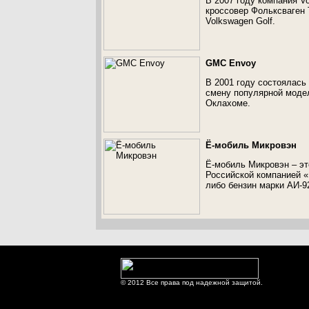
В 2007 году компания V
кроссовер Фольксваген 
Volkswagen Golf.
GMC Envoy
В 2001 году состоялась
смену популярной моде
Оклахоме.
Ё-мобиль Микровэн
Ё-мобиль Микровэн – эт
Российской компанией «
либо бензин марки АИ-9
© 2012 Все права под надежной защитой.