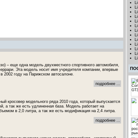
L
L
L
L
L
L
L
Li
L
Li
L
L
L
Энзо) – еще одна модель двухместного спортивного автомобиля,
ПО
еррари. Эта модель носит имя учредителя компании, впервые
 в 2002 году на Парижском автосалоне.
подробнее ...
ный кросовер модельного ряда 2010 года, который выпускается
й, а так же есть удлиненная база. Модель работает на
бъемом в 2,0 литра, а так же есть модификация на 2,4 литра.
подробнее ...