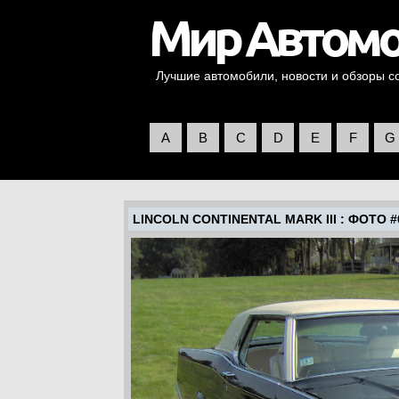
Лучшие автомобили, новости и обзоры со 
A
B
C
D
E
F
G
LINCOLN CONTINENTAL MARK III
: ФОТО #0