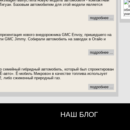
olkswagen выпустила новую модель автомобиля - компактный
Тигуан. Базовым автомобилем для этой модели является
подробнее ...
 презентация нового внедорожника GMC Envoy, пришедшего на
ли GMC Jimmy. Собирали автомобиль на заводах в Огайо и
подробнее ...
о семейный гибридный автомобиль, который был спроектирован
Ё-авто». Ё-мобиль Микровэн в качестве топлива использует
2, либо сжиженный природный газ.
подробнее ...
НАШ БЛОГ