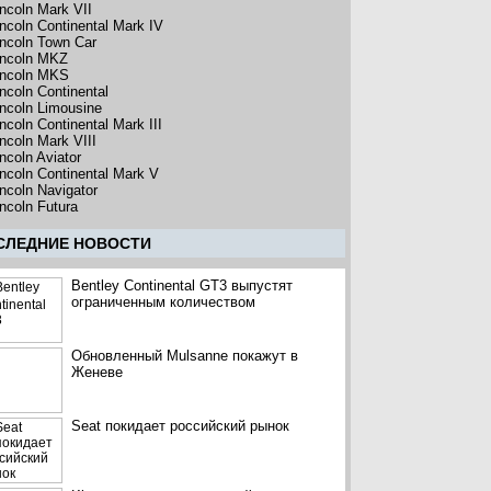
incoln Mark VII
incoln Continental Mark IV
incoln Town Car
incoln MKZ
incoln MKS
incoln Continental
incoln Limousine
ncoln Continental Mark III
incoln Mark VIII
ncoln Aviator
incoln Continental Mark V
incoln Navigator
incoln Futura
CЛЕДНИЕ НОВОСТИ
Bentley Continental GT3 выпустят
ограниченным количеством
Обновленный Mulsanne покажут в
Женеве
Seat покидает российский рынок