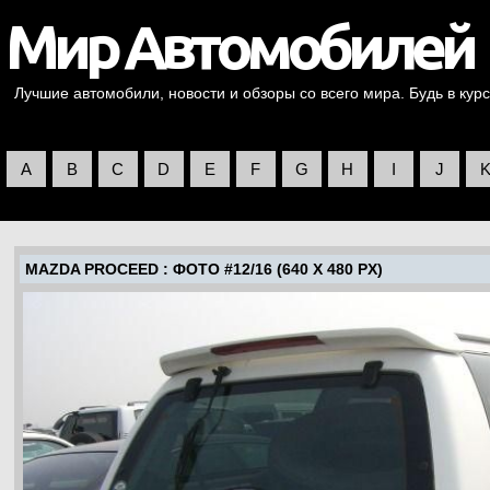
Лучшие автомобили, новости и обзоры со всего мира. Будь в курс
A
B
C
D
E
F
G
H
I
J
MAZDA PROCEED
: ФОТО #12/16 (640 X 480 PX)