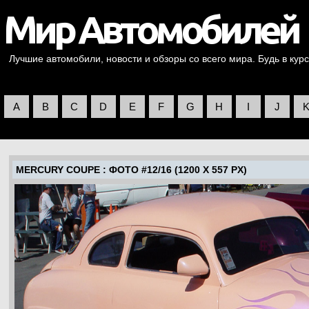
Лучшие автомобили, новости и обзоры со всего мира. Будь в курс
A
B
C
D
E
F
G
H
I
J
MERCURY COUPE
: ФОТО #12/16 (1200 X 557 PX)