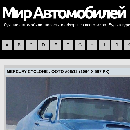
Лучшие автомобили, новости и обзоры со всего мира. Будь в курс
A
B
C
D
E
F
G
H
I
J
MERCURY CYCLONE
: ФОТО #08/13 (1064 X 687 PX)