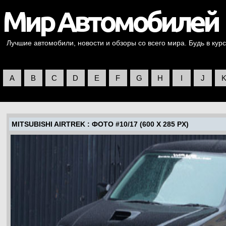
Лучшие автомобили, новости и обзоры со всего мира. Будь в курс
A
B
C
D
E
F
G
H
I
J
MITSUBISHI AIRTREK
: ФОТО #10/17 (600 X 285 PX)