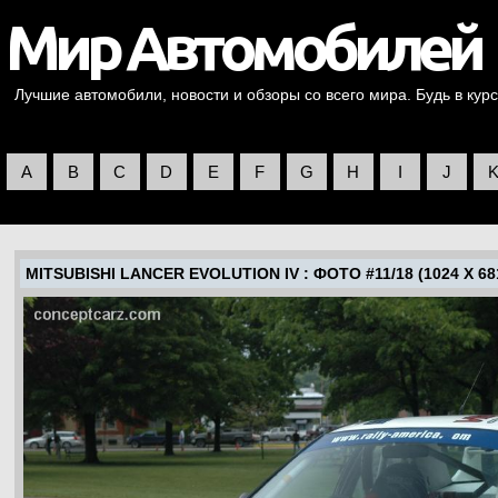
Лучшие автомобили, новости и обзоры со всего мира. Будь в курс
A
B
C
D
E
F
G
H
I
J
MITSUBISHI LANCER EVOLUTION IV
: ФОТО #11/18 (1024 X 68