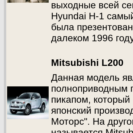
выходные всей се
Hyundai H-1 самы
была презентован
далеком 1996 году
Mitsubishi L200
Данная модель яв
полноприводным 
пикапом, который
японский произво
Моторс". На друг
называется Mitsubi