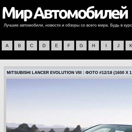
Лучшие автомобили, новости и обзоры со всего мира. Будь в курс
A
B
C
D
E
F
G
H
I
J
MITSUBISHI LANCER EVOLUTION VIII
: ФОТО #12/18 (1600 X 1