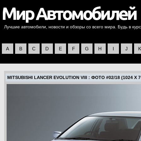
Лучшие автомобили, новости и обзоры со всего мира. Будь в курс
A
B
C
D
E
F
G
H
I
J
MITSUBISHI LANCER EVOLUTION VIII
: ФОТО #02/18 (1024 X 7