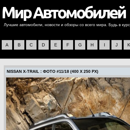
Лучшие автомобили, новости и обзоры со всего мира. Будь в курс
A
B
C
D
E
F
G
H
I
J
NISSAN X-TRAIL
: ФОТО #11/18 (400 X 250 PX)