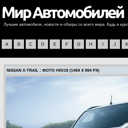
Лучшие автомобили, новости и обзоры со всего мира. Будь в курс
A
B
C
D
E
F
G
H
I
J
NISSAN X-TRAIL
: ФОТО #05/18 (1469 X 984 PX)