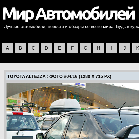
Лучшие автомобили, новости и обзоры со всего мира. Будь в курс
A
B
C
D
E
F
G
H
I
J
TOYOTA ALTEZZA
: ФОТО #04/16 (1280 X 715 PX)