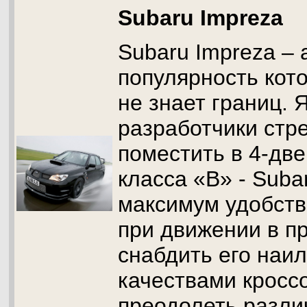
Subaru Impreza
Subaru Impreza – 
популярность кото
не знает границ. 
разработчики стр
поместить в 4-дв
класса «В» - Suba
максимум удобств
при движении в п
снабдить его наи
качествами кросс
преодолеть разли