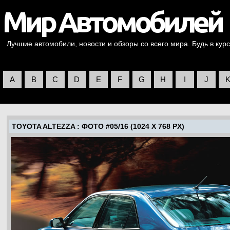
Лучшие автомобили, новости и обзоры со всего мира. Будь в курс
A
B
C
D
E
F
G
H
I
J
TOYOTA ALTEZZA
: ФОТО #05/16 (1024 X 768 PX)