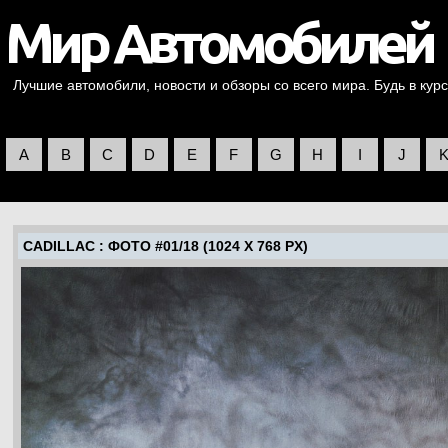
Лучшие автомобили, новости и обзоры со всего мира. Будь в курс
A
B
C
D
E
F
G
H
I
J
CADILLAC
: ФОТО #01/18 (1024 X 768 PX)