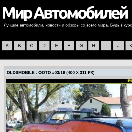
Лучшие автомобили, новости и обзоры со всего мира. Будь в курс
A
B
C
D
E
F
G
H
I
J
OLDSMOBILE
: ФОТО #03/19 (400 X 311 PX)