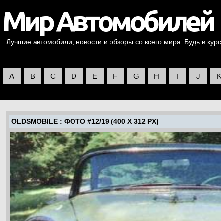
Лучшие автомобили, новости и обзоры со всего мира. Будь в курс
A
B
C
D
E
F
G
H
I
J
OLDSMOBILE
: ФОТО #12/19 (400 X 312 PX)