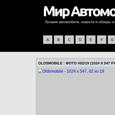
Лучшие автомобили, новости и обзоры со 
A
B
C
D
E
F
G
OLDSMOBILE
: ФОТО #02/19 (1024 X 547 P