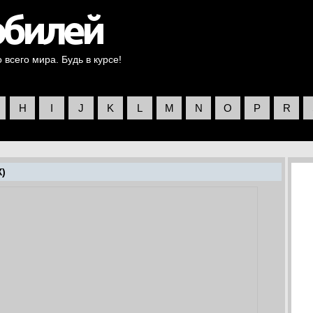
всего мира. Будь в курсе!
H
I
J
K
L
M
N
O
P
R
X)