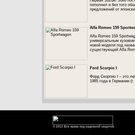
Первая Suzuki Solio по
пополнил и без того об
предложений от японски
Alfa Romeo 159 Sportw
Alfa Romeo 159 Sportwa
универсальным кузовом 
новой модели под назван
существующей Alfa Rom
Ford Scorpio I
Форд Скорпио I – это л
1985 года в Германии (г.
© 2012 Все права под надежной защитой.