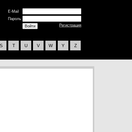
E-Mail
Пароль
Регистрация
S
T
U
V
W
Y
Z