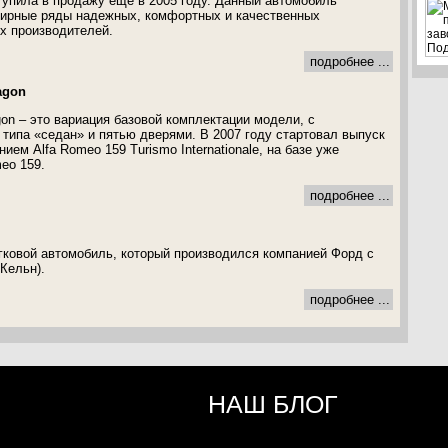
ступила в продажу еще в 2005 году. Данный автомобиль
ширные ряды надежных, комфортных и качественных
х производителей.
подробнее ...
agon
gon – это вариация базовой комплектации модели, с
типа «седан» и пятью дверями. В 2007 году стартовал выпуск
ием Alfa Romeo 159 Turismo Internationale, на базе уже
eo 159.
подробнее ...
егковой автомобиль, который производился компанией Форд с
 Кельн).
подробнее ...
НАШ БЛОГ