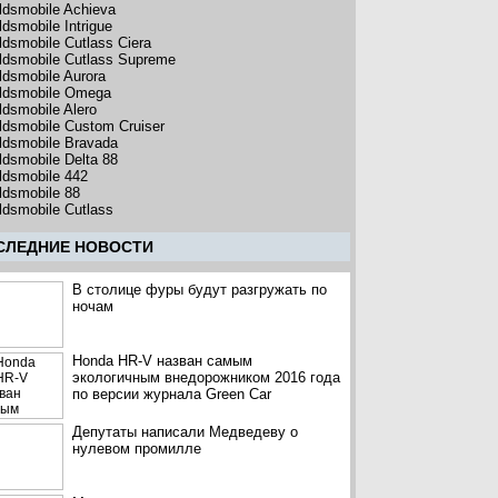
ldsmobile Achieva
ldsmobile Intrigue
ldsmobile Cutlass Ciera
ldsmobile Cutlass Supreme
ldsmobile Aurora
ldsmobile Omega
ldsmobile Alero
ldsmobile Custom Cruiser
ldsmobile Bravada
ldsmobile Delta 88
ldsmobile 442
ldsmobile 88
ldsmobile Cutlass
CЛЕДНИЕ НОВОСТИ
В столице фуры будут разгружать по
ночам
Honda HR-V назван самым
экологичным внедорожником 2016 года
по версии журнала Green Car
Депутаты написали Медведеву о
нулевом промилле