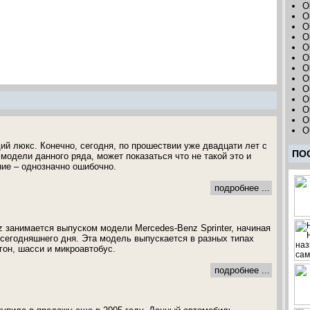
O
O
O
O
O
O
O
O
O
O
O
O
O
оящий люкс. Конечно, сегодня, по прошествии уже двадцати лет с
ПО
модели данного ряда, может показаться что не такой это и
ние – однозначно ошибочно.
подробнее ...
 занимается выпуском модели Mercedes-Benz Sprinter, начиная
о сегодняшнего дня. Эта модель выпускается в разных типах
гон, шасси и микроавтобус.
подробнее ...