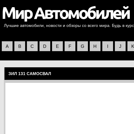
Лучшие автомобили, новости и обзоры со всего мира. Будь в курс
A
B
C
D
E
F
G
H
I
J
ЗИЛ 131 САМОСВАЛ