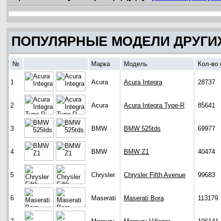
ПОПУЛЯРНЫЕ МОДЕЛИ ДРУГИ
№
Марка
Модель
Кол-во
1
Acura
Acura Integra
28737
2
Acura
Acura Integra Type-R
85641
3
BMW
BMW 525tds
69977
4
BMW
BMW Z1
40474
5
Chrysler
Chrysler Fifth Avenue
99683
6
Maserati
Maserati Bora
113179