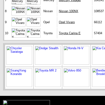
7
Mercury
Mercury Villager
106141
8
Nissan
Nissan 100NX
108537
9
Opel
Opel Vivaro
66112
10
Toyota
Toyota Carina E
57404