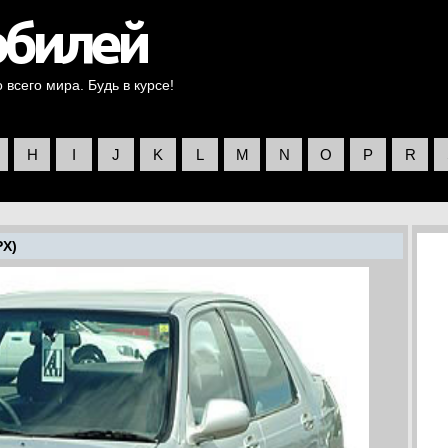
всего мира. Будь в курсе!
H
I
J
K
L
M
N
O
P
R
PX)