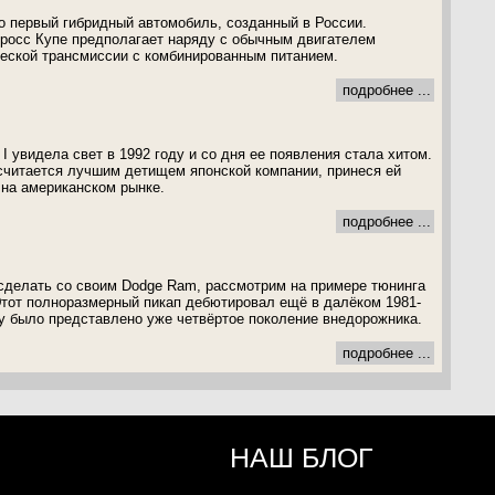
о первый гибридный автомобиль, созданный в России.
росс Купе предполагает наряду с обычным двигателем
еской трансмиссии с комбинированным питанием.
подробнее ...
I увидела свет в 1992 году и со дня ее появления стала хитом.
считается лучшим детищем японской компании, принеся ей
на американском рынке.
подробнее ...
сделать со cвоим Dodge Ram, рассмотрим на примере тюнинга
Этот полноразмерный пикап дебютировал ещё в далёком 1981-
оду было представлено уже четвёртое поколение внедорожника.
подробнее ...
НАШ БЛОГ