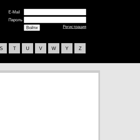
E-Mail
Пароль
Регистрация
S
T
U
V
W
Y
Z