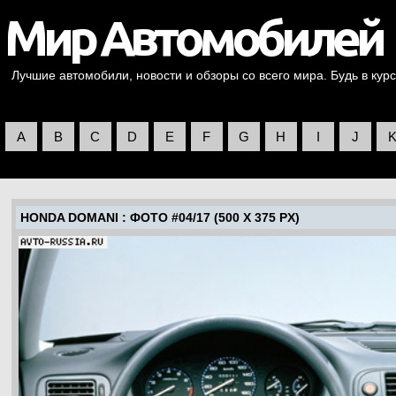
Лучшие автомобили, новости и обзоры со всего мира. Будь в курс
A
B
C
D
E
F
G
H
I
J
HONDA DOMANI
: ФОТО #04/17 (500 X 375 PX)