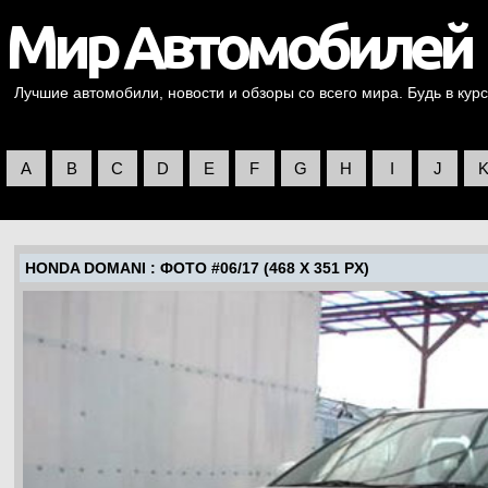
Лучшие автомобили, новости и обзоры со всего мира. Будь в курс
A
B
C
D
E
F
G
H
I
J
HONDA DOMANI
: ФОТО #06/17 (468 X 351 PX)