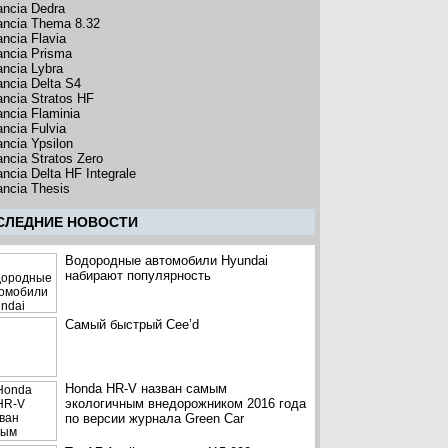
ancia Dedra
ancia Thema 8.32
ancia Flavia
ancia Prisma
ancia Lybra
ancia Delta S4
ancia Stratos HF
ancia Flaminia
ancia Fulvia
ancia Ypsilon
ancia Stratos Zero
ancia Delta HF Integrale
ancia Thesis
CЛЕДНИЕ НОВОСТИ
Водородные автомобили Hyundai
набирают популярность
Самый быстрый Cee’d
Honda HR-V назван самым
экологичным внедорожником 2016 года
по версии журнала Green Car