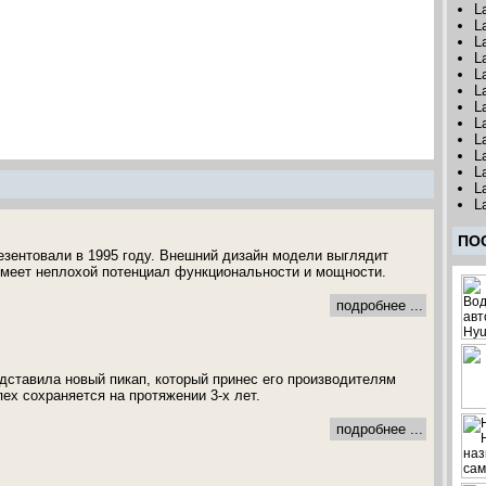
L
L
L
L
L
L
L
L
L
L
L
L
L
ПО
зентовали в 1995 году. Внешний дизайн модели выглядит
 имеет неплохой потенциал функциональности и мощности.
подробнее ...
едставила новый пикап, который принес его производителям
ех сохраняется на протяжении 3-х лет.
подробнее ...