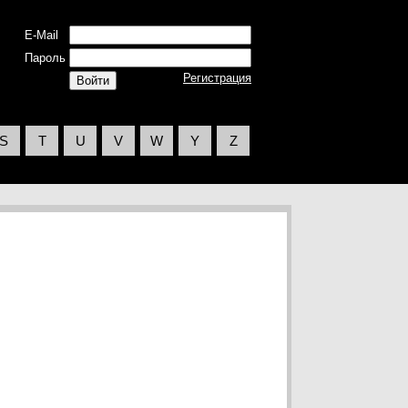
E-Mail
Пароль
Регистрация
S
T
U
V
W
Y
Z