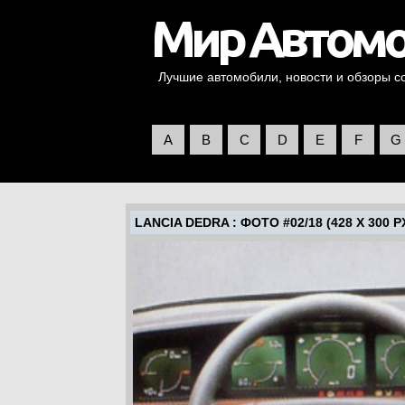
Лучшие автомобили, новости и обзоры со 
A
B
C
D
E
F
G
LANCIA DEDRA
: ФОТО #02/18 (428 X 300 P