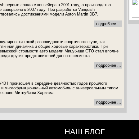
ish первые сошло с конвейера в 2001 году, а производство
 завершено к 2007 году. При разработке Vanquish
твовались достижениями модели Aston Martin DB7.
подробнее ...
пулярности такой разновидности спортивного купе, как
отличная динамика и общие ходовые характеристики. При
невысокой стоимости авто модели Мицубиши GTO стал вполне
реди других представителей данного сегмента.
подробнее ...
40 I произошел в середине девяностых годов прошлого
й и многофункциональный автомобиль с универсальным типом
 основе Митцубиши Харизма.
подробнее ...
НАШ БЛОГ