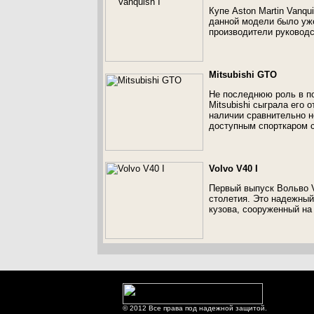
Купе Aston Martin Vanqu
данной модели было уже
производители руководс
Mitsubishi GTO
Не последнюю роль в по
Mitsubishi сыграла его 
наличии сравнительно 
доступным спорткаром с
Volvo V40 I
Первый выпуск Вольво V
столетия. Это надежны
кузова, сооруженный на
© 2012 Все права под надежной защитой.