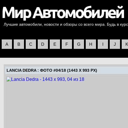
Лучшие автомобили, новости и обзоры со всего мира. Будь в курс
A
B
C
D
E
F
G
H
I
J
LANCIA DEDRA
: ФОТО #04/18 (1443 X 993 PX)