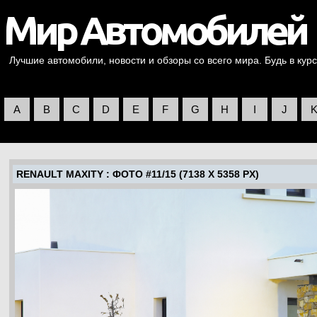
Лучшие автомобили, новости и обзоры со всего мира. Будь в курс
A
B
C
D
E
F
G
H
I
J
RENAULT MAXITY
: ФОТО #11/15 (7138 X 5358 PX)