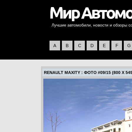
Лучшие автомобили, новости и обзоры со 
A
B
C
D
E
F
G
RENAULT MAXITY
: ФОТО #09/15 (800 X 549