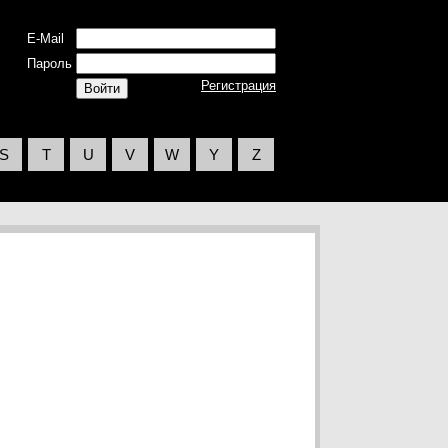
E-Mail
Пароль
Регистрация
S
T
U
V
W
Y
Z