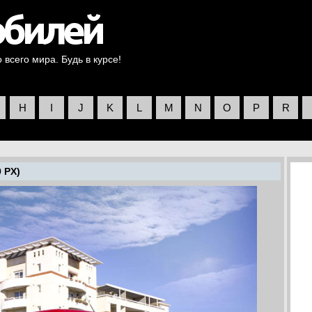
всего мира. Будь в курсе!
H
I
J
K
L
M
N
O
P
R
 PX)