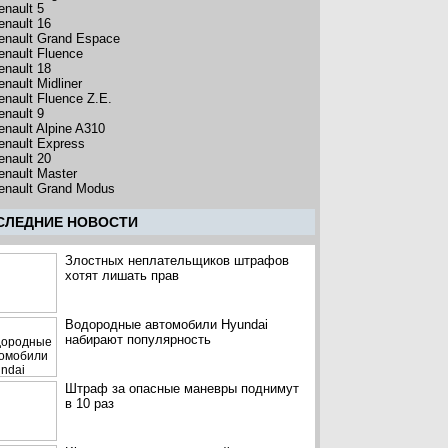
enault 5
enault 16
enault Grand Espace
enault Fluence
enault 18
enault Midliner
enault Fluence Z.E.
enault 9
enault Alpine A310
enault Express
enault 20
enault Master
enault Grand Modus
CЛЕДНИЕ НОВОСТИ
Злостных неплательщиков штрафов
хотят лишать прав
Водородные автомобили Hyundai
набирают популярность
Штраф за опасные маневры поднимут
в 10 раз