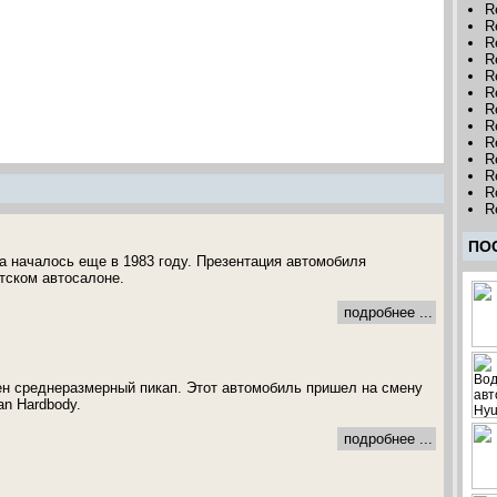
R
R
R
R
R
R
R
R
R
R
R
R
R
ПО
ta началось еще в 1983 году. Презентация автомобиля
тском автосалоне.
подробнее ...
н среднеразмерный пикап. Этот автомобиль пришел на смену
an Hardbody.
подробнее ...