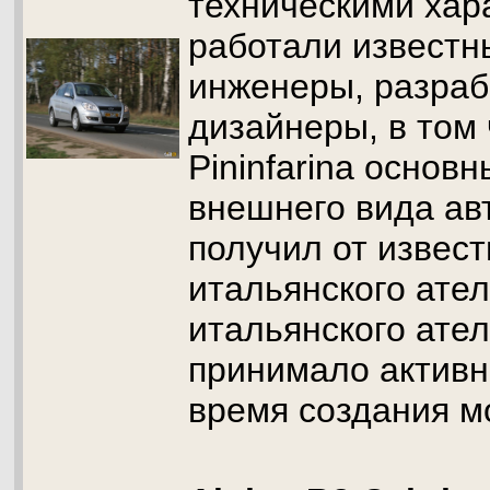
техническими хар
работали известн
инженеры, разраб
дизайнеры, в том 
Pininfarina основ
внешнего вида ав
получил от извест
итальянского атель
итальянского ател
принимало активн
время создания м