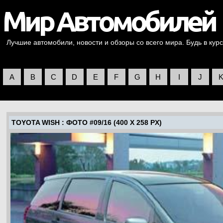
Лучшие автомобили, новости и обзоры со всего мира. Будь в курс
A
B
C
D
E
F
G
H
I
J
TOYOTA WISH
: ФОТО #09/16 (400 X 258 PX)