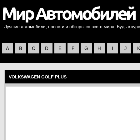
Лучшие автомобили, новости и обзоры со всего мира. Будь в курс
A
B
C
D
E
F
G
H
I
J
VOLKSWAGEN GOLF PLUS