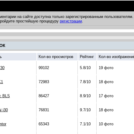
ментарии на сайте доступна только зарегистрированным пользователям.
 пройдите простейшую процедуру
регистрации
.
ОК
ь
Кол-во просмотров
Рейтинг
Кол-во изображени
30
99102
5.8/10
19 фото
K1
72983
7.8/10
18 фото
ac BLS
86427
8.9/10
17 фото
i i30
76831
9.7/10
18 фото
ntor
65343
7.1/10
10 фото