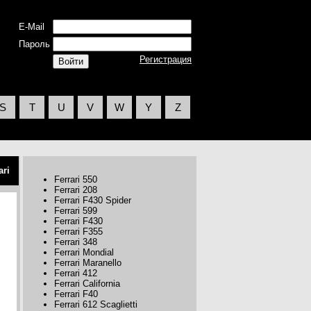
E-Mail
Пароль
Регистрация
S
T
U
V
W
Y
Z
ari
Ferrari 550
Ferrari 208
Ferrari F430 Spider
Ferrari 599
Ferrari F430
Ferrari F355
Ferrari 348
Ferrari Mondial
Ferrari Maranello
Ferrari 412
Ferrari California
Ferrari F40
Ferrari 612 Scaglietti