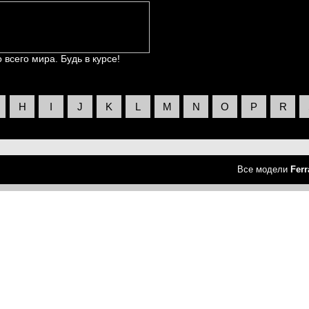
всего мира. Будь в курсе!
H
I
J
K
L
M
N
O
P
R
Все модели
Ferr