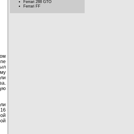
Ferrari 288 GTO
Ferrari FF
ком
ппе
был
ему
ели
ва.
тую
ели
 16
ной
-ой