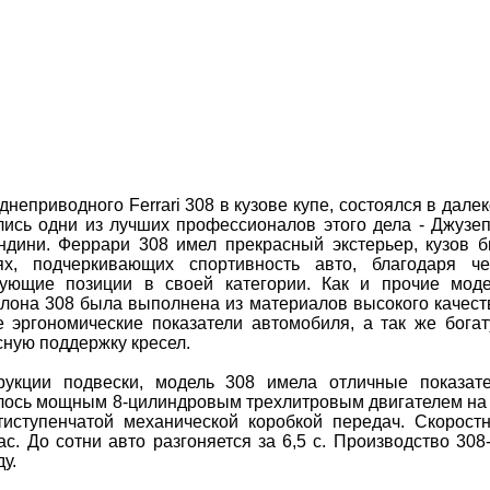
неприводного Ferrari 308 в кузове купе, состоялся в дале
лись одни из лучших профессионалов этого дела - Джузе
ндини. Феррари 308 имел прекрасный экстерьер, кузов 
х, подчеркивающих спортивность авто, благодаря ч
ующие позиции в своей категории. Как и прочие мод
алона 308 была выполнена из материалов высокого качест
 эргономические показатели автомобиля, а так же бога
сную поддержку кресел.
рукции подвески, модель 308 имела отличные показат
алось мощным 8-цилиндровым трехлитровым двигателем на
тиступенчатой механической коробкой передач. Скорост
ас. До сотни авто разгоняется за 6,5 с. Производство 308
у.