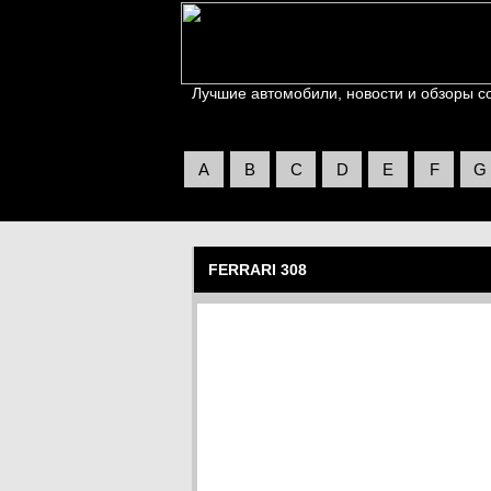
Лучшие автомобили, новости и обзоры со 
A
B
C
D
E
F
G
FERRARI 308