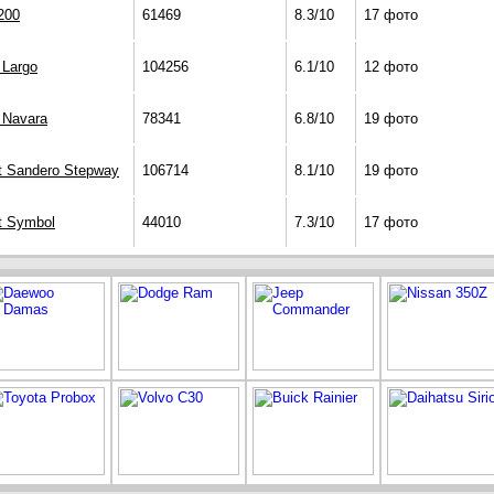
200
61469
8.3/10
17 фото
 Largo
104256
6.1/10
12 фото
 Navara
78341
6.8/10
19 фото
t Sandero Stepway
106714
8.1/10
19 фото
t Symbol
44010
7.3/10
17 фото