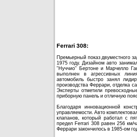
Ferrari 308:
Премьерный показ двуместного зад
1975 году. Дизайном авто занима
"Нуччио" Бертоне и Марчелло Га
выполнен в агрессивных линия
автомобиль быстро занял лидир
производства Феррари, отделка с
Эксперты отметили превосходные
приборную панель и отличную поя
Благодаря инновационной конст
управляемости. Авто комплектов
клапанов, который работал с пя
предел Ferrari 308 равен 256 км/ч
Феррари закончилось в 1985-ом год