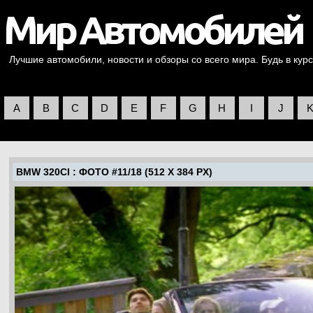
Лучшие автомобили, новости и обзоры со всего мира. Будь в курс
A
B
C
D
E
F
G
H
I
J
BMW 320CI
: ФОТО #11/18 (512 X 384 PX)