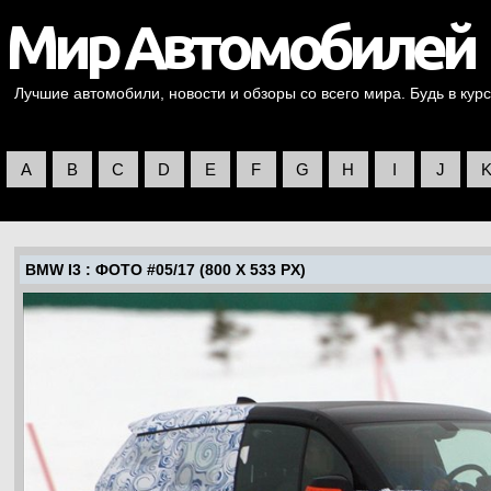
Лучшие автомобили, новости и обзоры со всего мира. Будь в курс
A
B
C
D
E
F
G
H
I
J
BMW I3
: ФОТО #05/17 (800 X 533 PX)