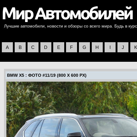
Лучшие автомобили, новости и обзоры со всего мира. Будь в курс
A
B
C
D
E
F
G
H
I
J
BMW X5
: ФОТО #11/19 (800 X 600 PX)