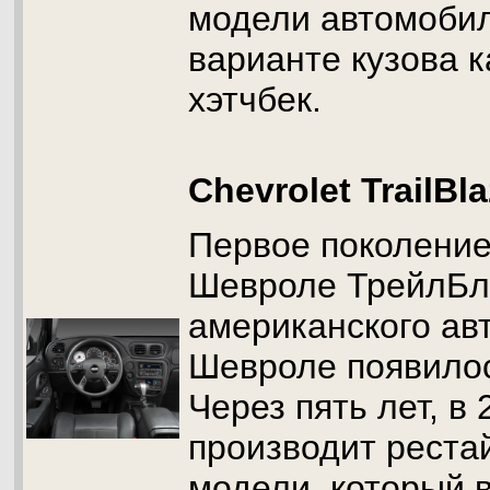
модели автомобил
варианте кузова 
хэтчбек.
Chevrolet TrailBla
Первое поколени
Шевроле ТрейлБл
американского ав
Шевроле появилось
Через пять лет, 
производит реста
модели, который 