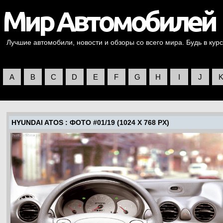
Лучшие автомобили, новости и обзоры со всего мира. Будь в курс
A
B
C
D
E
F
G
H
I
J
HYUNDAI ATOS
: ФОТО #01/19 (1024 X 768 PX)