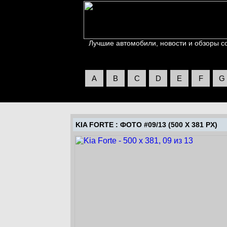
Лучшие автомобили, новости и обзоры со 
A
B
C
D
E
F
G
KIA FORTE
: ФОТО #09/13 (500 X 381 PX)