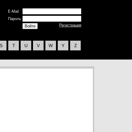
E-Mail
Пароль
Регистрация
S
T
U
V
W
Y
Z