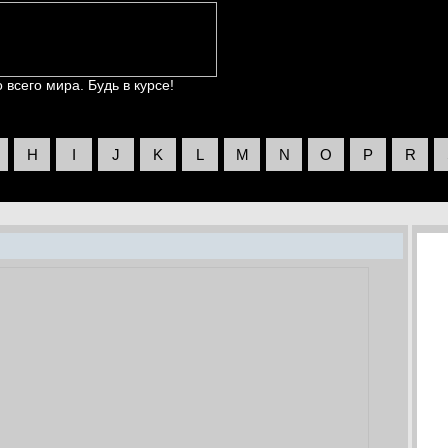
всего мира. Будь в курсе!
H
I
J
K
L
M
N
O
P
R