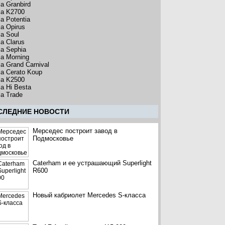
ia Granbird
ia K2700
ia Potentia
ia Opirus
ia Soul
ia Clarus
ia Sephia
ia Morning
ia Grand Carnival
ia Cerato Koup
ia K2500
ia Hi Besta
ia Trade
CЛЕДНИЕ НОВОСТИ
Мерседес построит завод в
Подмосковье
Caterham и ее устрашающий Superlight
R600
Новый кабриолет Mercedes S-класса