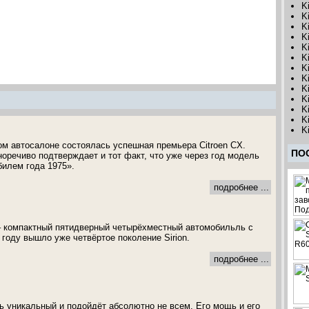
K
K
K
K
K
K
K
K
K
K
K
K
K
ом автосалоне состоялась успешная премьера Citroen CX.
ПО
оречиво подтверждает и тот факт, что уже через год модель
илем года 1975».
подробнее ...
 – компактный пятидверный четырёхместный автомобильль с
 году вышло уже четвёртое поколение Sirion.
подробнее ...
 уникальный и подойдёт абсолютно не всем. Его мощь и его