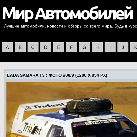
Лучшие автомобили, новости и обзоры со всего мира. Будь в курс
A
B
C
D
E
F
G
H
I
J
LADA SAMARA T3
: ФОТО #06/9 (1200 X 954 PX)