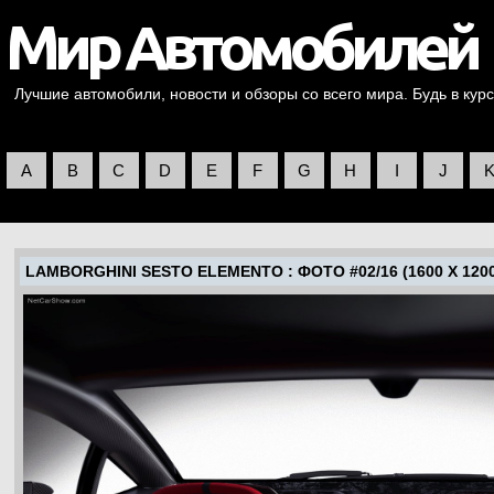
Лучшие автомобили, новости и обзоры со всего мира. Будь в курс
A
B
C
D
E
F
G
H
I
J
LAMBORGHINI SESTO ELEMENTO
: ФОТО #02/16 (1600 X 120