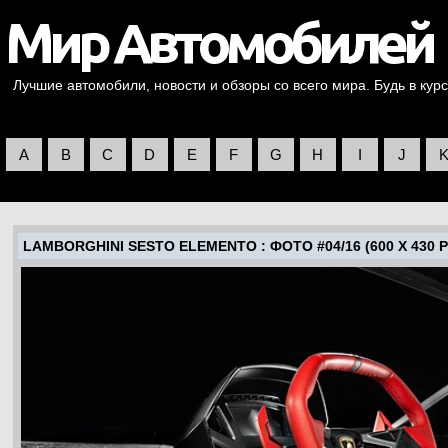
Лучшие автомобили, новости и обзоры со всего мира. Будь в курс
A
B
C
D
E
F
G
H
I
J
LAMBORGHINI SESTO ELEMENTO
: ФОТО #04/16 (600 X 430 P