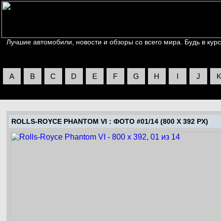
Лучшие автомобили, новости и обзоры со всего мира. Будь в курс
A
B
C
D
E
F
G
H
I
J
ROLLS-ROYCE PHANTOM VI
: ФОТО #01/14 (800 X 392 PX)