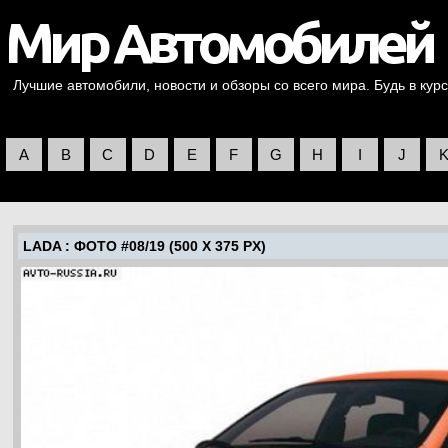
Лучшие автомобили, новости и обзоры со всего мира. Будь в курс
A
B
C
D
E
F
G
H
I
J
LADA
: ФОТО #08/19 (500 X 375 PX)