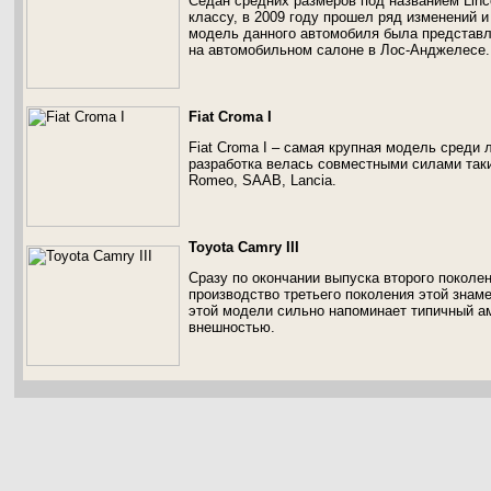
Седан средних размеров под названием Linco
классу, в 2009 году прошел ряд изменений 
модель данного автомобиля была представл
на автомобильном салоне в Лос-Анджелесе.
Fiat Croma I
Fiat Croma I – самая крупная модель среди 
разработка велась совместными силами таки
Romeo, SAAB, Lancia.
Toyota Camry III
Сразу по окончании выпуска второго поколен
производство третьего поколения этой знам
этой модели сильно напоминает типичный а
внешностью.