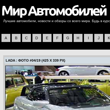
Лучшие автомобили, новости и обзоры со всего мира. Будь в курс
A
B
C
D
E
F
G
H
I
J
LADA
: ФОТО #04/19 (425 X 339 PX)