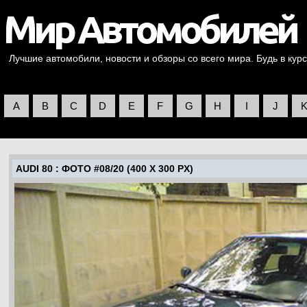
Лучшие автомобили, новости и обзоры со всего мира. Будь в курс
A
B
C
D
E
F
G
H
I
J
AUDI 80
: ФОТО #08/20 (400 X 300 PX)